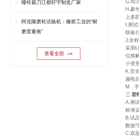
G.
哑铃裁刀江都轩宇制造厂家
H.
上多
阿克隆磨耗试验机：橡胶工业的“耐
I.测
磨度量衡”
联板
J.全
采用L
查看全部
位移解
小变形
K.
漏电
M．
三.
塑
A.
标准设
B.
数据
C.