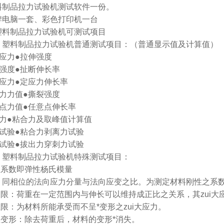
塑料制品拉力试验机测试软件一份。
品牌电脑一套、彩色打印机一台
塑料制品拉力试验机可测试项目
）塑料制品拉力试验机普通测试项目：（普通显示值及计算值）
伸应力●拉伸强度
断强度●扯断伸长率
伸应力●定应力伸长率
应力力值●撕裂强度
意点力值●任意点伸长率
出力●粘合力及取峰值计算值
力试验●粘合力剥离力试验
曲试验●拔出力穿刺力试验
）塑料制品拉力试验机特殊测试项目：
弹性系数即弹性杨氏模量
：同相位的法向应力分量与法向应变之比。为测定材料刚性之系
比例限：荷重在一定范围内与伸长可以维持成正比之关系，其zui
性限：为材料所能承受而不呈*变形之zui大应力。
弹性变形：除去荷重后，材料的变形*消失。