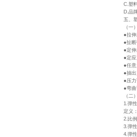
C.
D.
五、
（一
●拉
●扯
●定
●定
●任
●抽
●压
●弯
（二
1.
定义
2.
3.弹
4.