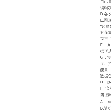
自己
编辑
D.各
E.图
*尺
有荷重
荷重
F．测
据形
G．
度、
能量
数据
H．
I．
四.塑
A.
B.