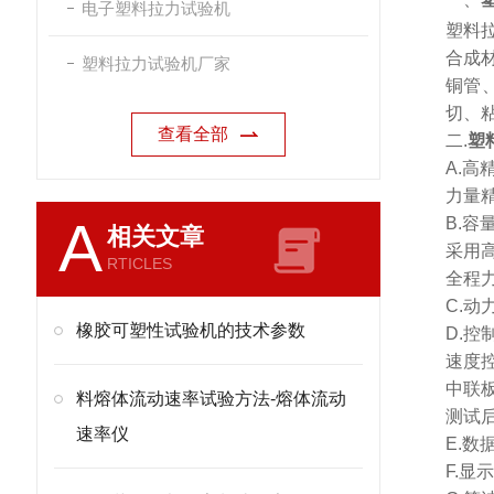
电子塑料拉力试验机
塑料
合成
塑料拉力试验机厂家
铜管
切、
查看全部
二.
塑
A.高
力量精
A
B.容
相关文章
采用高
RTICLES
全程力
C.
橡胶可塑性试验机的技术参数
D.控
速度控
中联
料熔体流动速率试验方法-熔体流动
测试
速率仪
E.数
F.显