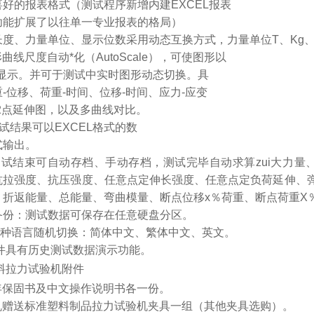
喜好的报表格式（测试程序新增内建EXCEL报表
功能扩展了以往单一专业报表的格局）
长度、力量单位、显示位数采用动态互换方式，力量单位T、Kg、N、
形曲线尺度自动*化（AutoScale），可使图形以
度显示。并可于测试中实时图形动态切换。具
-位移、荷重-时间、位移-时间、应力-应变
-2点延伸图，以及多曲线对比。
试结果可以EXCEL格式的数
式输出。
测试结束可自动存档、手动存档，测试完毕自动求算zui大力
抗拉强度、抗压强度、任意点定伸长强度、任意点定负荷延伸、弹性
、折返能量、总能量、弯曲模量、断点位移x％荷重、断点荷重X
备份：测试数据可保存在任意硬盘分区。
多种语言随机切换：简体中文、繁体中文、英文。
软件具有历史测试数据演示功能。
料
拉力试验机
附件
一年保固书及中文操作说明书各一份。
随机赠送标准塑料制品拉力试验机夹具一组（其他夹具选购）。