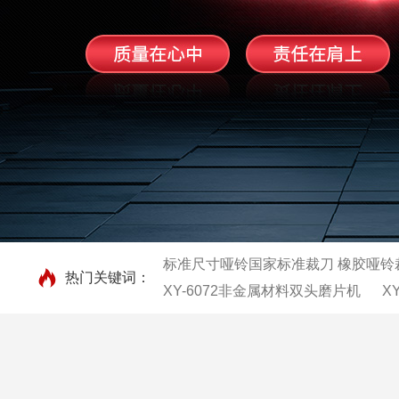
标准尺寸哑铃国家标准裁刀 橡胶哑铃
热门关键词：
XY-6072非金属材料双头磨片机
X
XY直角撕裂裁刀，薄膜裁刀，橡胶