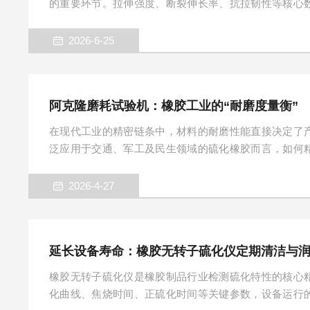
的重要环节。拉伸强度、断裂伸长率、抗拉韧性等核心
展实验。试样的尺寸规整度、边缘平整度，会直接影响
哑铃裁刀是材料实验制样的专用刀具，用于裁切出符合
2026-6-25
各类柔性、半刚性橡塑材料的制样工作，是材料实验室
刀的外观与规格设计，贴合国标、美标等通用检测标准
两端宽度更大、中间测试区域窄且均匀，...
阿克隆磨耗试验机：橡胶工业的“耐磨度量衡”
在现代工业的精密链条中，材料的耐磨性能直接决定了
泛应用于交通、军工及民生领域的硫化橡胶而言，如何
力，一直是材料科学中的关键课题。阿克隆磨耗试验机
性能的经典设备，以其标准化的测试方法和稳定的数据
2026-4-27
工业应用的重要桥梁。它不仅是一台简单的检测仪器
的“标尺”。科学原理与核心构造阿克隆磨耗试验机的设
其核心工作方式是将制备好的橡胶试样...
延长设备寿命：橡胶无转子硫化仪定期清洁与
橡胶无转子硫化仪是橡胶制品行业检测硫化特性的核心
化曲线、焦烧时间、正硫化时间等关键参数，设备运行