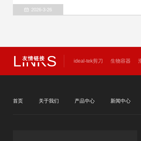
精准度。这类仪器长期在高温、高压工况下运行，极易
若疏于清洁、润滑不到位，会出现模具粘料、传动卡
2026-3-26
题，大幅缩短设备使用寿命。做好定期清洁与规范润滑
用年限、保证检测精准的关键，也是日常设备运维的核
残留损耗，保持工况洁净清洁作业需遵循“...
LINKS
友情链接
ideal-tek剪刀
生物容器
首页
关于我们
产品中心
新闻中心