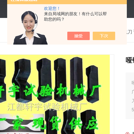
欢迎您！
来自局域网的朋友！有什么可以帮
助您的吗？
我的位置：
首页
>
产品中心
> >
试片裁刀
哑
5X
销售