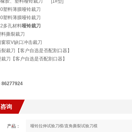
15橡胶、塑料
哑铃裁刀
[1#型]
120塑料薄膜哑铃裁刀
150塑料薄膜哑铃裁刀
152多孔材料
哑铃裁刀
塑料撕裂裁刀
门窗双V缺口
冲击裁刀
撕裂裁刀【客户自选是否配割口器】
型裁刀【客户自选是否配割口器】
- 86277924
线咨询
产品：