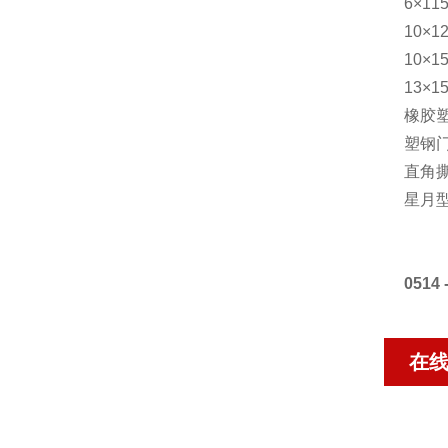
6×1
10×
10×
13×
橡胶
塑钢
直角
星月
0514 
在