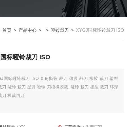
：
首页
>
产品中心
> >
哑铃裁刀
>
XYGJ国标哑铃裁刀 ISO
J国标哑铃裁刀 ISO
GJ国标哑铃裁刀 ISO 直角撕裂 裁刀 薄膜 裁刀 橡胶 裁刀 塑料
裁刀 哑铃 裁刀 星月 哑铃 刀模橡胶裁, 哑铃 裁刀 撕裂 裁刀 环形
裁刀 模裁切刀
产品型号：
XY
厂商性质：
生产厂家