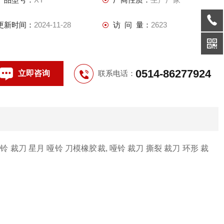
更新时间：
2024-11-28
访 问 量：
2623
0514-86277924
立即咨询
联系电话：
哑铃 裁刀 星月 哑铃 刀模橡胶裁, 哑铃 裁刀 撕裂 裁刀 环形 裁