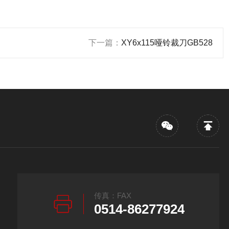
下一篇：
XY6x115哑铃裁刀GB528
传真：FAX
0514-86277924