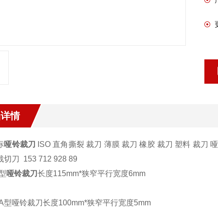
品详情
标
哑铃裁刀
ISO 直角撕裂 裁刀 薄膜 裁刀 橡胶 裁刀 塑料 裁刀 
切刀 153 712 928 89
型
哑铃裁刀
长度115mm*狭窄平行宽度6mm
A型哑铃裁刀长度100mm*狭窄平行宽度5mm