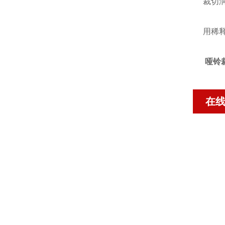
裁切
用稀
哑铃
在