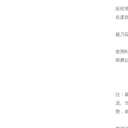
应经
在柔
裁刀
使用
研磨
注：
况。
势，