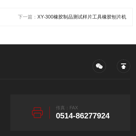
下一篇：
XY-300橡胶制品测试样片工具橡胶刨片机
传真：FAX
0514-86277924