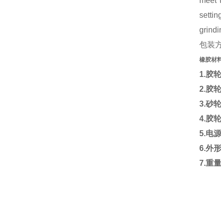
meet 
settin
grindi
包装
橡胶材
1.胶
2.胶
3.砂
4.胶
5.电源
6.外形
7.重量