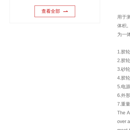
查看全部
用于
体积
为一
1.胶
2.胶
3.砂
4.胶
5.电源
6.外形
7.重量
The A
over a