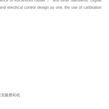
ance of vulcanized rubber 》 and other standards. Digital
d electrical control design as one, the use of calibration