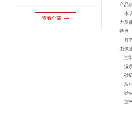
产品
本设
查看全部
力及能
特点
具有
由试
控制温
湿度：
砂砾尺
灰尘尺
砂尘
空气
（1）
（2）