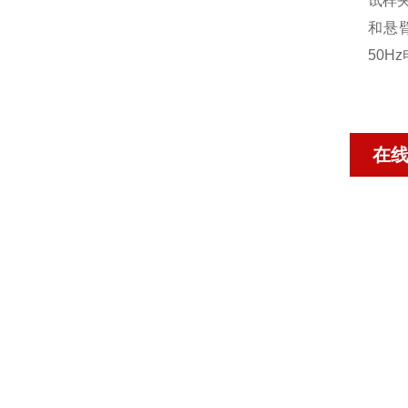
试样夹
和悬臂
50Hz
在