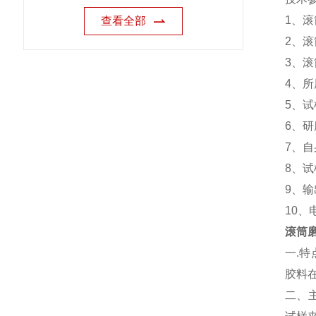
1、滚
查看全部
2、滚
3、滚筒
4、所
5、试
6、研
7、自
8、试
9、输
10、电
滚筒
一.
胶料在
二、主