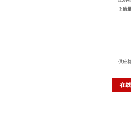
H:外型
I:质量
供应
在