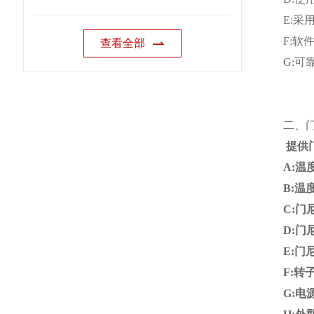
E:
F:软
查看全部
G:可
二、
提供
A:温度
B:温度
C:门
D:门
E:门
F:转子
G:电源