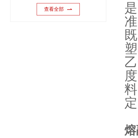
是
查看全部
准
既
塑
乙
度
定
熔