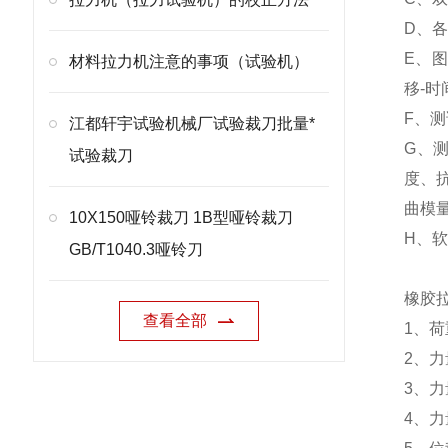
D、各
E、图
材料拉力机注意的事项（试验机）
移-
F、测
江都轩宇试验机械厂试验裁刀批量*
G、
试验裁刀
度、
曲模
10X150哑铃裁刀 1B型哑铃裁刀
H、
GB/T1040.3哑铃刀
橡胶
查看全部
1、荷
2、力
3、力
4、