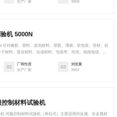
生产厂家
3869
机 5000N
00N 可对橡胶、塑料、发泡材料、塑胶、薄膜、软包装、管材、纺
分子材料、复合材料、合成材料、包装带、纸张、电线电缆、光
带、保险带、皮革皮带、鞋类、胶带、聚合物、铜材、弹簧钢、
厂商性质
浏览量
、有色金属进行拉伸、压缩、弯曲、撕裂、90°剥离、180°剥
02
03
生产厂家
3562
、延伸伸长率等试验。
伺服控制材料试验机
、非金属材