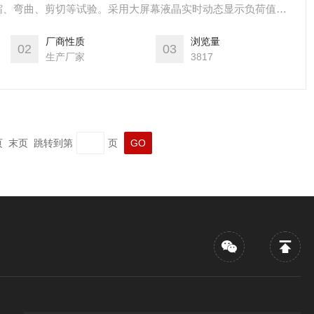
缩、弯曲、剪切等试验。采用大屏幕液晶实时动态显示负荷值、
和试验曲线。试验结果可自动保存，试验结束后可重新调出试验
厂商性质
浏览量
02
03
生产厂家
3817
一页 末页 跳转到第
页