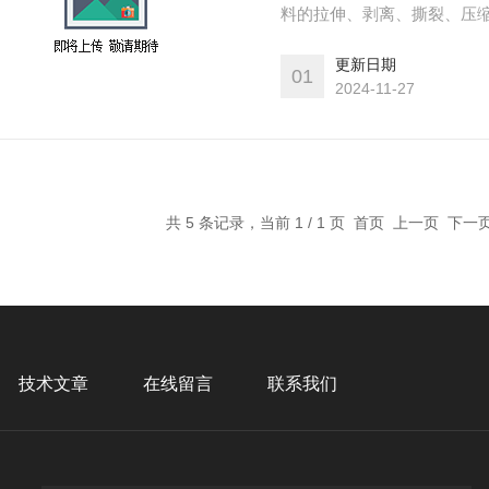
料的拉伸、剥离、撕裂、压
位移值、变形值、试验速度
更新日期
曲线。
01
2024-11-27
共 5 条记录，当前 1 / 1 页 首页 上一页 下
技术文章
在线留言
联系我们