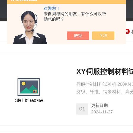
欢迎您！
来自局域网的朋友！有什么可以帮
助您的吗？
XY伺服控制材料试
伺服控制材料试验机 200K
纺织、纤维、纳米材料、高
全带、保险带、皮革皮带、
更新日期
钢带、有色金属、汽车零部
01
2024-11-27
曲、撕裂、90°剥离、180