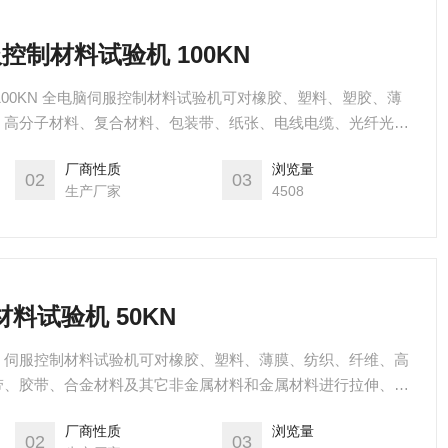
服控制材料试验机 100KN
100KN 全电脑伺服控制材料试验机可对橡胶、塑料、塑胶、薄
、高分子材料、复合材料、包装带、纸张、电线电缆、光纤光
皮带、鞋类、胶带、聚合物、弹簧钢、轴承钢、不锈钢、铸件、
厂商性质
浏览量
合金材料及其它非金属材料和金属材料进行拉伸、压缩、弯曲、
02
03
生产厂家
4508
离、剪切、粘合力、拔出力、延伸伸长率等试验。
材料试验机 50KN
高
带、胶带、合金材料及其它非金属材料和金属材料进行拉伸、压
、拔出力、延伸伸长率等试验。
厂商性质
浏览量
02
03