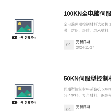
100KN全电脑伺
全电脑伺服控制材料试验机 
膜、纺织、纤维、纳米材料
缆、安全带、保险带、皮革
更新日期
钢板、钢带、汽车零部件、
01
2024-11-27
撕裂、90°剥离、180°剥
50KN伺服型控制
伺服型控制材料试验机 50KN 伺服控制材料试验机可对橡胶、塑料、薄膜、纺织、纤维、
分子材料、复合材料、保险
缩、弯曲、撕裂、90°剥离
更新日期
01