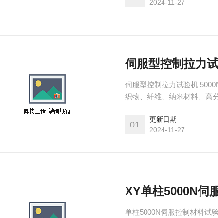
2024-11-27
伺服型控制拉力试验
伺服型控制拉力试验机 50
织物、纤维、纳米材料、高
纤光缆、线材、线缆、安全
更新日期
金属丝、不锈钢、铸件、铜管
01
2024-11-27
离、剪切、粘合力、拔出力
XY单柱5000N
单柱5000N伺服控制材料试验机 伺服控制材料试验机（单柱式）主要适用对金属