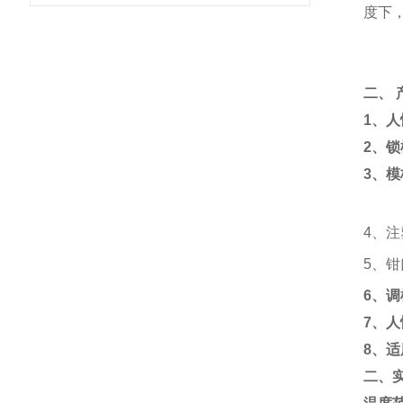
度下
二、
1、
2、
3、
4、
5、
6、
7、
8、适
二、