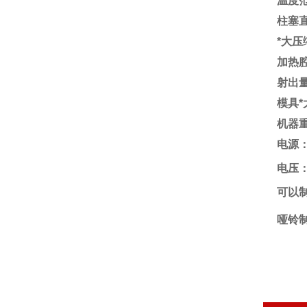
温度范
柱塞直
*大压
加热腔
射出量
模具*大
机器重
电源：
电压：2
可以
哑铃