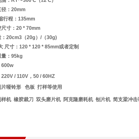
围：RT〜300℃（±2℃）
径：20mm
缩行程：135mm
尺寸：20 * 70mm
：20cm3（20g）/（30g)
 尺寸：120 * 120 * 85mm或者定制
量：95kg
600w
20V / 110V，50 / 60HZ
制片哑铃形 色板 打样等使用
制样机 橡胶裁刀 双头磨片机 阿克隆磨耗机 刨片机 简支梁冲击