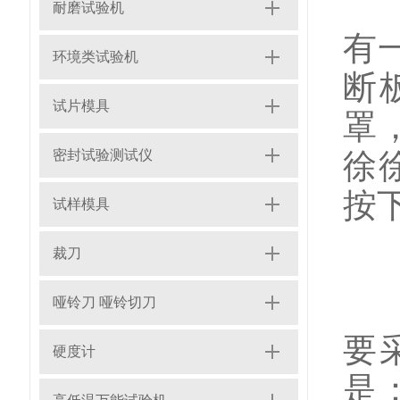
把
耐磨试验机
有
环境类试验机
断
试片模具
罩
密封试验测试仪
徐
按
试样模具
裁刀
在
哑铃刀 哑铃切刀
要
硬度计
是