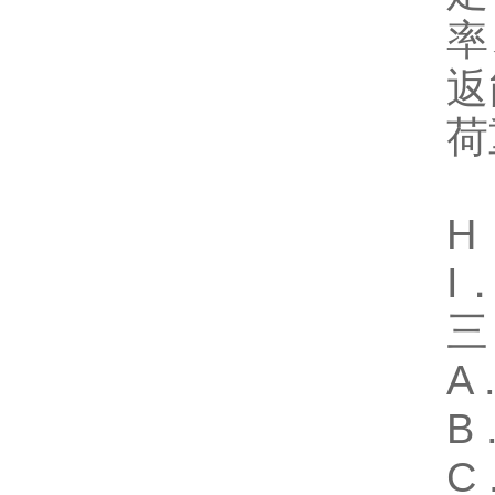
率
返
荷
数
H
I
三
A 
B
C 