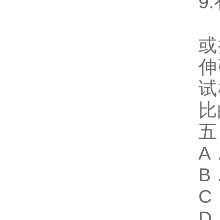
9
或
伸
试
比
五
A
B
C
D