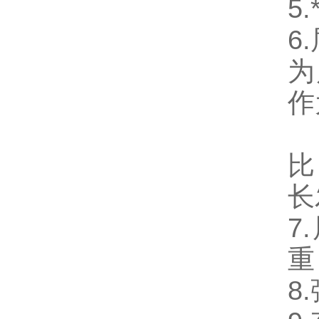
5
6
为
作
屈
比
长
7
重
8