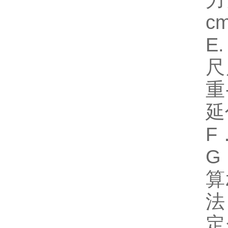
力
c
E
尺
重
延
F
G
算
法
定