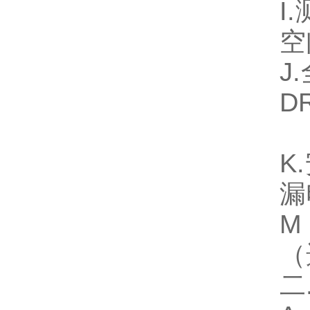
I
空
J
D
小
K
漏
M
（
二