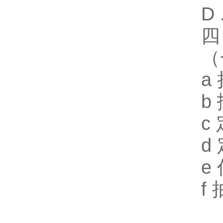
D
四
（
a
b
c
d
e
f