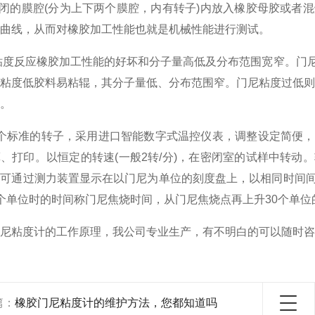
的膜腔(分为上下两个膜腔，内有转子)内放入橡胶母胶或者混
曲线，从而对橡胶加工性能也就是机械性能进行测试。
度反应橡胶加工性能的好坏和分子量高低及分布范围宽窄。门尼
粘度低胶料易粘辊，其分子量低、分布范围窄。门尼粘度过低则
。
标准的转子，采用进口智能数字式温控仪表，调整设定简便，
、打印。以恒定的转速(一般2转/分)，在密闭室的试样中转
，可通过测力装置显示在以门尼为单位的刻度盘上，以相同时间
个单位时的时间称门尼焦烧时间，从门尼焦烧点再上升30个单
尼粘度计的工作原理，我公司专业生产，有不明白的可以随时咨
篇：
橡胶门尼粘度计的维护方法，您都知道吗