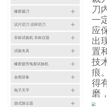
刀
橡胶裁刀
一
试片切刀 试样切刀
应
非标试验机 非标仪器
出
置
试验夹具
技
橡胶疲劳龟裂试验机
痕
金相设备
得
电子天平
磨，
袋式除尘器