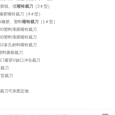
0橡胶线、缆
哑铃裁刀
［3＃型］
35橡胶哑铃裁刀［4＃型］
15橡胶、塑料
哑铃裁刀
［1＃型］
×120塑料薄膜哑铃裁刀
×150塑料薄膜哑铃裁刀
×152多孔材料哑铃裁刀
塑料撕裂裁刀
钢门窗双V缺口冲击裁刀
裂裁刀
月型裁刀
裁刀可来图定做