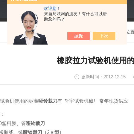
欢迎您！
来自局域网的朋友！有什么可以帮
助您的吗？
我的位
橡胶拉力试验机使用
更新时间：2012-12-15
试验机
使用的标准
哑铃裁刀
有 轩宇试验机械厂 常年现货供应
：
00塑料膜、管
哑铃裁刀
75橡胶线、缆
哑铃裁刀
［2＃型］