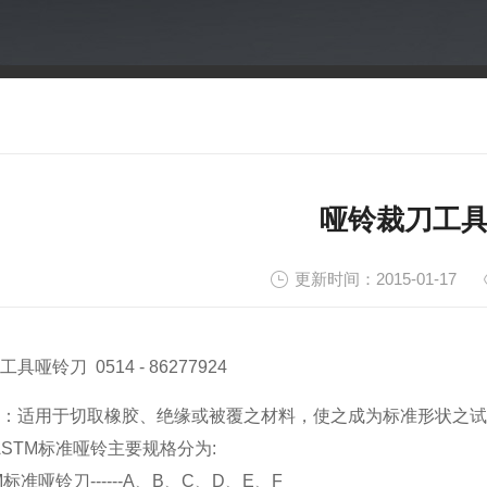
哑铃裁刀工
更新时间：2015-01-17
工具哑铃刀 0514 - 86277924
：适用于切取橡胶、绝缘或被覆之材料，使之成为标准形状之试
S/ASTM标准哑铃主要规格分为:
TM标准哑铃刀------A、B、C、D、E、F