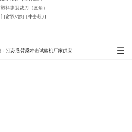
胶塑料撕裂裁刀（直角）
钢门窗双V缺口冲击裁刀
篇：
江苏悬臂梁冲击试验机厂家供应