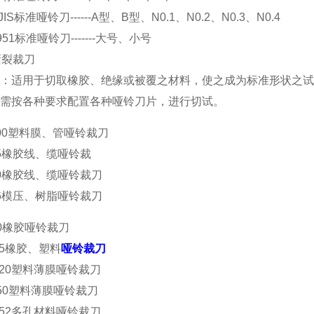
.JIS标准哑铃刀------A型、B型、N0.1、N0.2、N0.3、N0.4
2951标准哑铃刀-------大号、小号
撕裂裁刀
：适用于切取橡胶、绝缘或被覆之材料，使之成为标准形状之试
需按各种要求配置各种哑铃刀片，进行切试。
 100塑料膜、管哑铃裁刀
 75橡胶线、缆哑铃裁
 50橡胶线、缆哑铃裁刀
 56模压、树脂哑铃裁刀
00橡胶哑铃裁刀
115橡胶、塑料
哑铃裁刀
*120塑料薄膜哑铃裁刀
150塑料薄膜哑铃裁刀
*152多孔材料哑铃裁刀