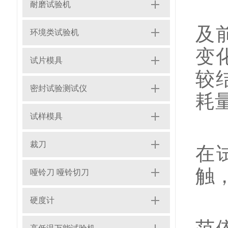
耐磨试验机
1
及
环境类试验机
变
试片模具
较
密封试验测试仪
耗
试样模具
2
裁刀
在
触
哑铃刀 哑铃切刀
阿
硬度计