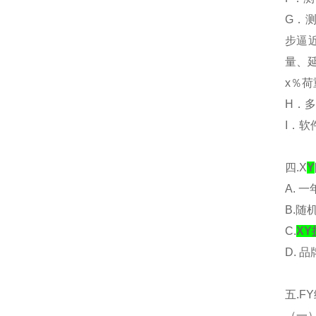
G．
步逼
量、
x％
H．
I．
四.X
Y
A. 
B.随
C.
X
D. 
五.
（一