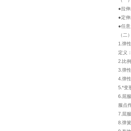
●拉
●定
●任
（二
1.弹
定义
2.
3.弹
4.
5.*
6.
服点
7.
8.