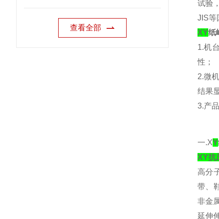
试验
JI
查看全部
XY
纸
1.
性；
2.
结果
3.
一.X
Y
XY
高分
带、
非金
延伸