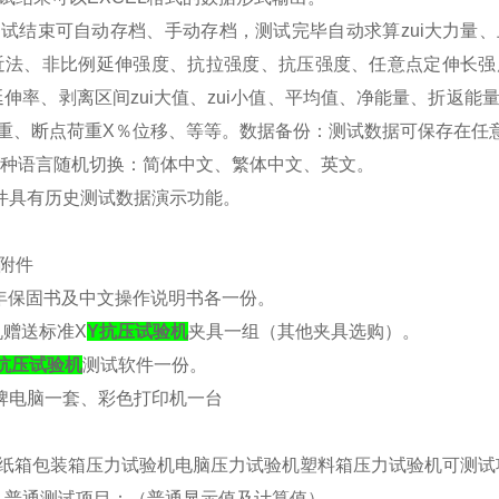
测试结束可自动存档、手动存档，测试完毕自动求算zui大力量
近法、非比例延伸强度、抗拉强度、抗压强度、任意点定伸长强
延伸率、剥离区间zui大值、zui小值、平均值、净能量、折返
荷重、断点荷重X％位移、等等。数据备份：测试数据可保存在任
多种语言随机切换：简体中文、繁体中文、英文。
软件具有历史测试数据演示功能。
附件
一年保固书及中文操作说明书各一份。
机赠送标准X
Y抗压试验机
夹具一组（其他夹具选购）。
Y抗压试验机
测试软件一份。
品牌电脑一套、彩色打印机一台
FY纸箱包装箱压力试验机电脑压力试验机塑料箱压力试验机
可测试
）普通测试项目：（普通显示值及计算值）