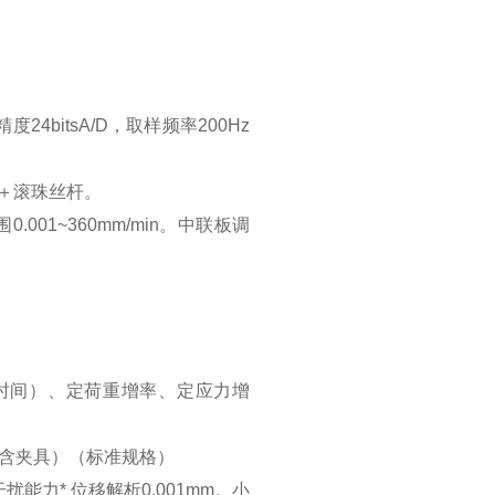
度24bitsA/D，取样频率200Hz
机＋滚珠丝杆。
.001~360mm/min。中联板调
时间）、定荷重增率、定应力增
。
（不含夹具）（标准规格）
干扰能力* 位移解析0.001mm。小