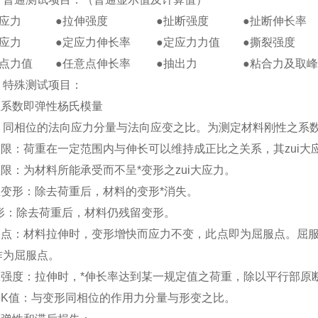
伸应力 ●拉伸强度 ●扯断强度 ●扯断伸长率
伸应力 ●定应力伸长率 ●定应力力值 ●撕裂强度
意点力值 ●任意点伸长率 ●抽出力 ●粘合力及取峰
）特殊测试项目：
性系数即弹性杨氏模量
：同相位的法向应力分量与法向应变之比。为测定材料刚性之系
比例限：荷重在一定范围内与伸长可以维持成正比之关系，其zui大
性限：为材料所能承受而不呈*变形之zui大应力。
弹性变形：除去荷重后，材料的变形*消失。
变形：除去荷重后，材料仍残留变形。
屈服点：材料拉伸时，变形增快而应力不变，此点即为屈服点。屈
作为屈服点。
屈服强度：拉伸时，*伸长率达到某一规定值之荷重，除以平行部原
弹簧K值：与变形同相位的作用力分量与形变之比。