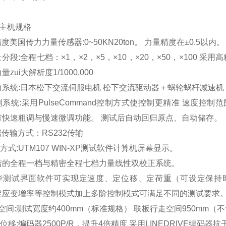
主机规格
精度美国传力力量传感器:0~50KN20ton。 力量精度在±0.5以内。
量分段:全程七档：×1，×2，×5，×10，×20，×50，×100 采用高精
zui大解析度1/1000,000
动力系统:日本松下交流伺服电机 松下交流驱动器＋蜗轮蜗杆减速
制系统:采用PulseCommand控制方式使控制更精准 速度控制范围0
有快速粗调与慢速微调功能。 测试后自动回归原点、自动储存。
据传输方式：RS232传输
示方式:UTM107 WIN-XP测试软件计算机屏幕显示。
简洁的全程一档与精密全程七档力量线性双校正系统。
豪华测试界面软件可实现定速度、定位移、定荷重（可设定保持
定应变增率等控制模式加上多阶控制模式可满足不同的测试要求
试空间:测试宽度约400mm（标准规格） 联板行走空间950mm
程位移:编码器2500P/R，提升4倍精度 采用LINEDRIVE编码器抗