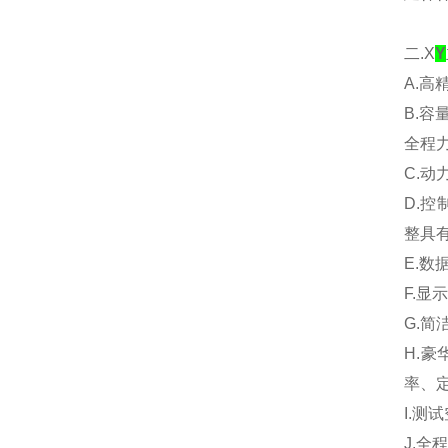
二.X
Y
A.高
B.容
全程力量
C.
D.控
整具
E.数
F.显
G.
H.
率、
I.测
J.全