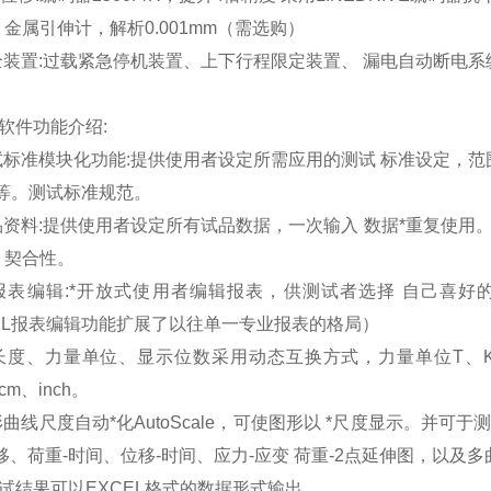
金属引伸计，解析0.001mm（需选购）
安全装置:过载紧急停机装置、上下行程限定装置、 漏电自动断电
软件功能介绍:
试标准模块化功能:提供使用者设定所需应用的测试 标准设定，范围涵
…等。测试标准规范。
试品资料:提供使用者设定所有试品数据，一次输入 数据*重复使
。契合性。
双报表编辑:*开放式使用者编辑报表，供测试者选择 自己喜
CEL报表编辑功能扩展了以往单一专业报表的格局）
各长度、力量单位、显示位数采用动态互换方式，力量单位T、Kg
cm、inch。
形曲线尺度自动*化AutoScale，可使图形以 *尺度显示。并
移、荷重-时间、位移-时间、应力-应变 荷重-2点延伸图，以及
试结果可以EXCEL格式的数据形式输出。