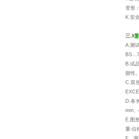
变形：
K.
三.X
Y
A.测
BS
B.
据性
C.
EX
D.
mm、
E.图
重-位
F．测