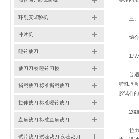
高低温万能试验机
要求的项
环刚度试验机
三、试
冲片机
综合上
哑铃裁刀
1.试
裁刀刀模 哑铃刀模
普通标准
特殊厚度
撕裂裁刀 标准撕裂裁刀
胶试样的
拉伸裁刀 标准哑铃裁刀
2橡胶
直角裁刀 标准直角裁刀
拉力试
试片裁刀 试验裁刀 实验裁刀