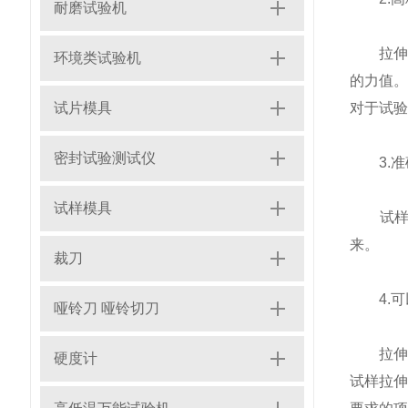
耐磨试验机
拉伸橡
环境类试验机
的力值
试片模具
对于试验
密封试验测试仪
3.准
试样模具
试样标
来。
裁刀
4.可
哑铃刀 哑铃切刀
拉伸试
硬度计
试样拉