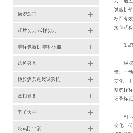
力，通
试验机
橡胶裁刀
标距有
拉伸试验
试片切刀 试样切刀
3.试
非标试验机 非标仪器
试验夹具
橡胶的
量。手
橡胶疲劳龟裂试验机
变化，
察试样
金相设备
记录标距
电子天平
相比较
变化，
袋式除尘器