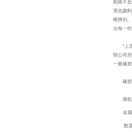
粗糙不
黑色颜
晰辨别
出每一时
*上面
限公司
一般橡胶
橡胶拉
微机控制
金属拉
数显拉