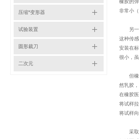
橡胶的
非常小（
压缩*变形器
试验装置
另一种
这种传
圆形裁刀
安装在
很小，虽
二次元
但橡胶
然乳胶，
在橡胶医
将试样
将试样向
采取非