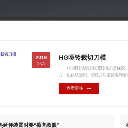
HG哑铃裁切刀模
2019
9-19
HG哑铃裁切刀模哑铃裁刀是橡胶
片，以供试验用。切试片时需按各种要
钢)，以保证裁刀内腔尺寸的精度和裁
查看更多
形。裁刀的刃口应保持锋利，不应有缺
如下:国标型哑铃...
热延伸装置时要“擦亮双眼”