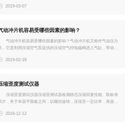
软件、工业控制模块、执行器组合在一个框架中，完成对整个实验过
2019-03-07
程的控制，可以测定摩擦力，计算摩擦系数，记录温度-时间曲线、
摩擦...
气动冲片机容易受哪些因素的影响？
气动冲片机容易受哪些因素的影响？气动冲片机又称作气动压力
机，它是利用压缩空气泵提供的压缩空气经电磁阀进入气缸，带动活
塞传动到主轴上使主轴形成向下运动，从而形成冲力，使工件在模具
2019-02-18
中产生规定的变形而达到加工的目的。为了方便于客户的使用，在设
备上...
压缩歪度测试仪器
压缩歪度测试仪器压缩歪测试器检测静态压缩回复性能。取标准
试片，夹于本器平面板之间，以螺丝旋转，压缩至一定比率，再放进
一定温度之烘箱中，经规定之时间后取出，拆下试片，冷却30分钟，
2018-12-12
测其厚度，代入公式求其压缩歪度。技术参数：试验参考:加热时
:...