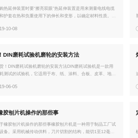
购热延伸装置时要“擦亮双眼”热延伸装置是用来测量电线电缆
和护套在热和负重使用下的伸长和变形，以确定材料性质。试
在烤箱中，下夹头加重物，在15分钟后，测量标记间的距离并
19-10-08
长率。对于刚到公司的采购工作人员来说是一件相当困难的
！DIN磨耗试验机磨轮的安装方法
货！DIN磨耗试验机磨轮的安装方法DIN磨耗试验机是一款用
耗测试的试验机，它适用于布、纸、涂料、合板、皮革、地
璃、天然塑胶等。测试原理是，回转试料顶着一对磨耗轮，并
19-06-05
定的负荷，试料旋转时带动磨耗轮，磨耗试料，磨耗损失重量
模
橡胶刨片机操作的那些事
于橡胶刨片机操作的那些事橡胶刨片机是一种用于制品工厂试
设备。采用机械传动供料，刀片切割的结构，能切1至12毫米