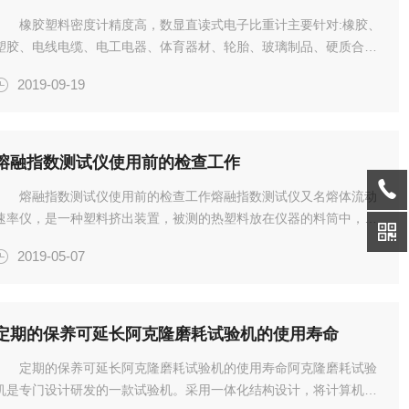
橡胶塑料密度计精度高，数显直读式电子比重计主要针对:橡胶、
塑胶、电线电缆、电工电器、体育器材、轮胎、玻璃制品、硬质合
金、粉末冶金、磁性材料、密封件、陶瓷、新材料研究实验室。依
2019-09-19
据:ASTMD792、ASTMD297、GB/T1033、GB/T...
熔融指数测试仪使用前的检查工作
熔融指数测试仪使用前的检查工作熔融指数测试仪又名熔体流动
速率仪，是一种塑料挤出装置，被测的热塑料放在仪器的料筒中，早
规定的温度下，用加热炉使被测物达到熔融状态，并在规定的负荷下
2019-05-07
通过标准口模的小孔挤出，将挤出物折算为熔体每10分钟通过标准口
...
定期的保养可延长阿克隆磨耗试验机的使用寿命
定期的保养可延长阿克隆磨耗试验机的使用寿命阿克隆磨耗试验
机是专门设计研发的一款试验机。采用一体化结构设计，将计算机、