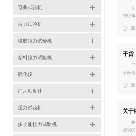
弯曲试验机
选
的绝缘
样悬挂
拉力试验机
20
计算伸
事...
橡胶拉力试验机
干货
塑料拉力试验机
干
于做磨
硫化仪
砖、玻
20
加以规
门尼粘度计
为...
压力试验机
关于
关
多功能拉力试验机
验室的