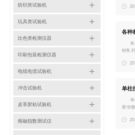
范围内
纺织类试验机
20
定硬度
缆、...
玩具类试验机
各种
比色类检测仪器
各
销售,
印刷包装检测仪器
选也有
20
选购,
电线电缆试验机
冲击试验机
单柱
单
皮革胶粘试验机
着*的
等试验
20
熔融指数测试仪
数显器
统材...