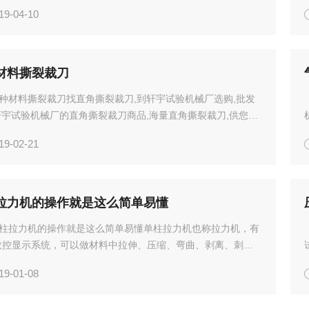
各种厚度的软塑、料片料等，也可供一些橡胶、皮革材料及一
19-04-10
材料之间切片，本机广泛用于橡胶、塑料、皮革、电线、电
材料撕裂裁刀
种材料撕裂裁刀找直角撕裂裁刀,到轩宇试验机械厂选购,批发
轩宇试验机械厂的直角撕裂裁刀商品,海量直角撕裂裁刀,供您挑
哑铃裁刀拉伸裁刀帮忙裁刀找直角撕裂裁刀,到轩宇试验机械厂
19-02-21
批发销售,轩宇试验机械厂的直角撕裂裁刀商品,海量直...
拉力机的操作就是这么简单易懂
柱拉力机的操作就是这么简单易懂单柱拉力机也称拉力机，有
数控显示系统，可以做材料中拉伸、压缩、弯曲、剥离、刺破
，全液晶数控设定所需参数，曲线、位移、力值能动态显示在
19-01-08
上，联接电脑实现全电脑控制并打印标准试验报告；*改变传
间